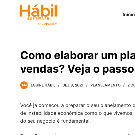
P
Início
u
l
a
r
p
Como elaborar um pl
a
r
vendas? Veja o passo
a
o
c
EQUIPE HÁBIL
DEZ 8, 2021
PLANEJAMENTO
2 C
o
n
Você já começou a preparar o seu planejamento
t
de instabilidade econômica como o que vivemos, 
e
do seu negócio é fundamental.
ú
d