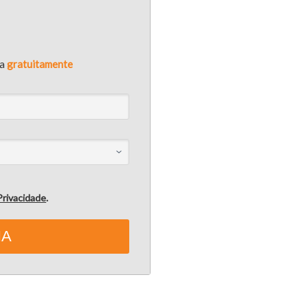
ha
gratuitamente
 Privacidade
.
HA