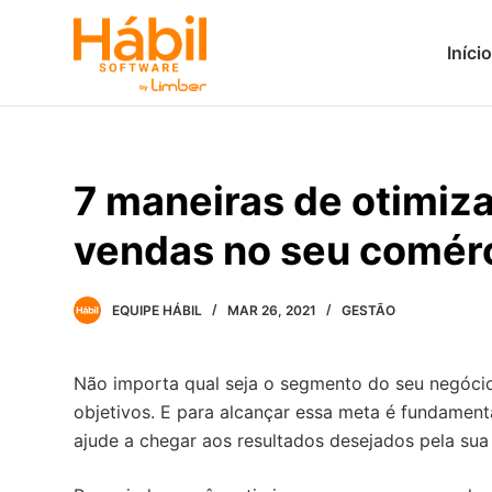
P
Início
u
l
a
r
p
7 maneiras de otimiza
a
r
vendas no seu comér
a
o
c
EQUIPE HÁBIL
MAR 26, 2021
GESTÃO
o
n
Não importa qual seja o segmento do seu negóci
t
objetivos. E para alcançar essa meta é fundament
e
ajude a chegar aos resultados desejados pela su
ú
d