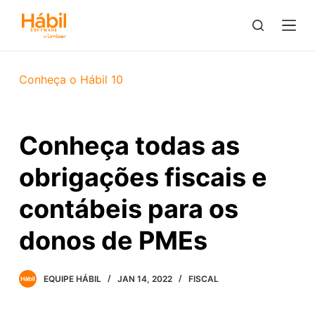
P
u
l
a
Conheça o Hábil 10
r
p
a
Conheça todas as
r
a
obrigações fiscais e
o
c
contábeis para os
o
donos de PMEs
n
t
e
EQUIPE HÁBIL
JAN 14, 2022
FISCAL
ú
d