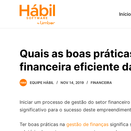
P
Início
u
l
a
r
p
Quais as boas prátic
a
r
financeira eficiente d
a
o
c
EQUIPE HÁBIL
NOV 14, 2019
FINANCEIRA
o
n
Iniciar um processo de gestão do setor financeir
t
significativo para o sucesso deste empreendiment
e
ú
Ter boas práticas na
gestão de finanças
significa
d