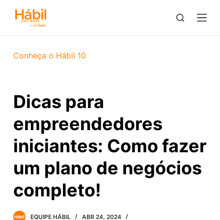
P
u
l
a
Conheça o Hábil 10
r
p
a
Dicas para
r
a
empreendedores
o
c
iniciantes: Como fazer
o
um plano de negócios
n
t
completo!
e
ú
d
EQUIPE HÁBIL
ABR 24, 2024