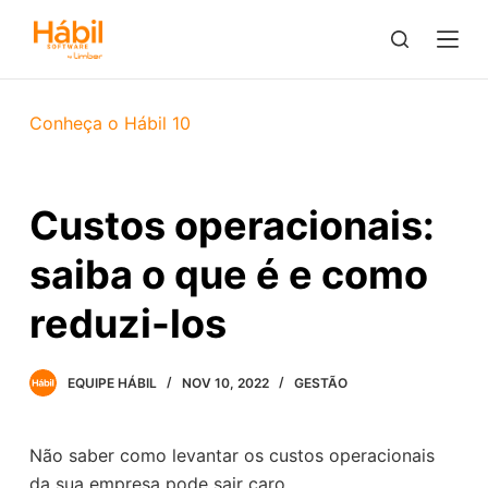
P
u
l
a
Conheça o Hábil 10
r
p
a
Custos operacionais:
r
a
saiba o que é e como
o
c
reduzi-los
o
n
EQUIPE HÁBIL
NOV 10, 2022
GESTÃO
t
e
ú
Não saber como levantar os custos operacionais
d
da sua empresa pode sair caro.