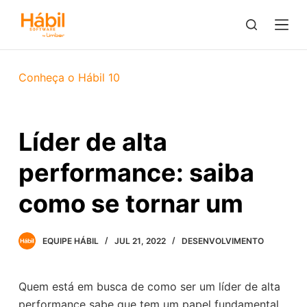
P
u
l
a
Conheça o Hábil 10
r
p
a
Líder de alta
r
a
performance: saiba
o
c
como se tornar um
o
n
EQUIPE HÁBIL
JUL 21, 2022
DESENVOLVIMENTO
t
e
ú
Quem está em busca de como ser um líder de alta
d
performance sabe que tem um papel fundamental