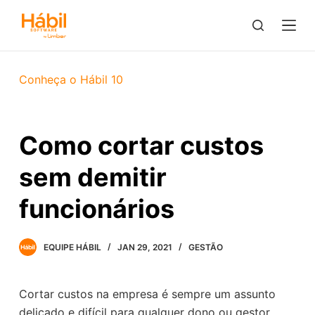
P
u
l
a
Conheça o Hábil 10
r
p
a
Como cortar custos
r
a
sem demitir
o
c
funcionários
o
n
EQUIPE HÁBIL
JAN 29, 2021
GESTÃO
t
e
ú
Cortar custos na empresa é sempre um assunto
d
delicado e difícil para qualquer dono ou gestor,