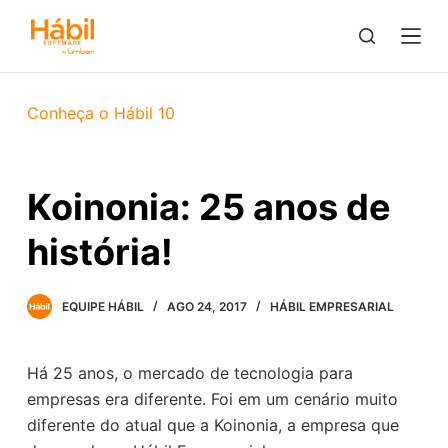
P
u
l
a
Conheça o Hábil 10
r
p
a
Koinonia: 25 anos de
r
a
história!
o
c
EQUIPE HÁBIL
AGO 24, 2017
HÁBIL EMPRESARIAL
o
n
t
Há 25 anos, o mercado de tecnologia para
e
empresas era diferente. Foi em um cenário muito
ú
diferente do atual que a Koinonia, a empresa que
d