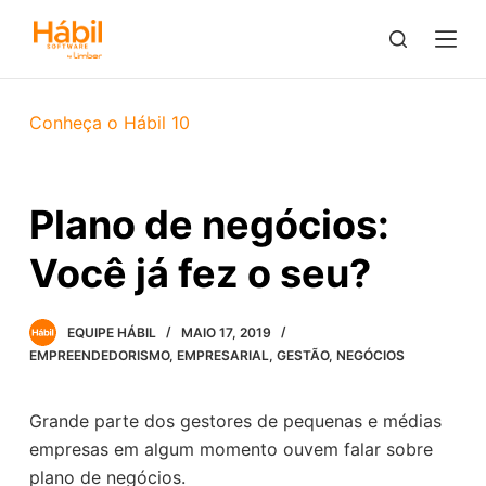
P
u
l
a
Conheça o Hábil 10
r
p
a
Plano de negócios:
r
a
Você já fez o seu?
o
c
EQUIPE HÁBIL
MAIO 17, 2019
o
EMPREENDEDORISMO
,
EMPRESARIAL
,
GESTÃO
,
NEGÓCIOS
n
t
e
Grande parte dos gestores de pequenas e médias
ú
empresas em algum momento ouvem falar sobre
d
plano de negócios.