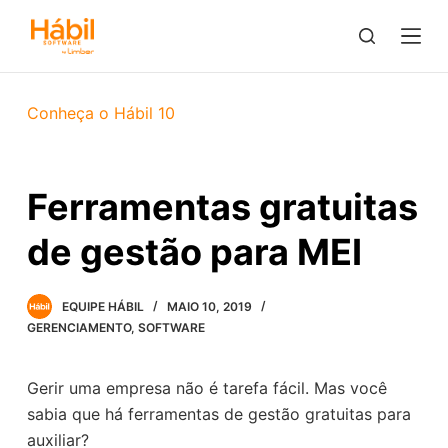
P
u
l
a
Conheça o Hábil 10
r
p
a
Ferramentas gratuitas
r
a
de gestão para MEI
o
c
EQUIPE HÁBIL
MAIO 10, 2019
o
GERENCIAMENTO
,
SOFTWARE
n
t
e
Gerir uma empresa não é tarefa fácil. Mas você
ú
sabia que há ferramentas de gestão gratuitas para
d
auxiliar?