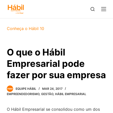
P
u
l
a
Conheça o Hábil 10
r
p
a
O que o Hábil
r
a
Empresarial pode
o
c
fazer por sua empresa
o
n
EQUIPE HÁBIL
MAR 24, 2017
t
EMPREENDEDORISMO
,
GESTÃO
,
HÁBIL EMPRESARIAL
e
ú
O Hábil Empresarial se consolidou como um dos
d