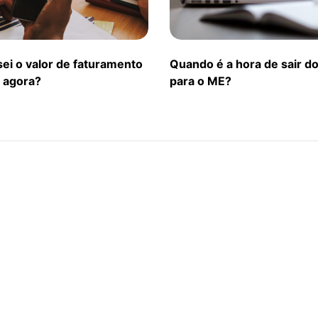
sei o valor de faturamento
Quando é a hora de sair d
E agora?
para o ME?