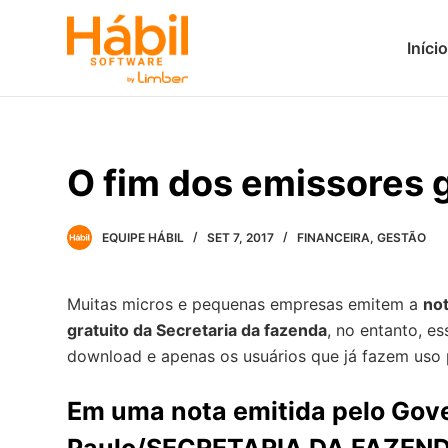
P
Início
u
l
a
r
p
O fim dos emissores g
a
r
a
EQUIPE HÁBIL
SET 7, 2017
FINANCEIRA
,
GESTÃO
o
c
Muitas micros e pequenas empresas emitem a
not
o
gratuito da Secretaria da fazenda
, no entanto, e
n
download e apenas os usuários que já fazem uso 
t
e
Em uma nota emitida pelo Gov
ú
d