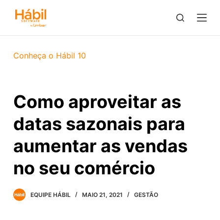
P
u
l
a
Conheça o Hábil 10
r
p
a
Como aproveitar as
r
a
datas sazonais para
o
c
aumentar as vendas
o
no seu comércio
n
t
e
EQUIPE HÁBIL
MAIO 21, 2021
GESTÃO
ú
d