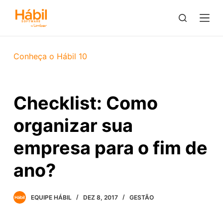
P
u
l
a
Conheça o Hábil 10
r
p
a
Checklist: Como
r
a
organizar sua
o
c
empresa para o fim de
o
ano?
n
t
e
EQUIPE HÁBIL
DEZ 8, 2017
GESTÃO
ú
d