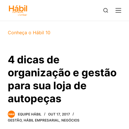
P
u
l
a
Conheça o Hábil 10
r
p
a
4​ ​dicas​ ​de​ ​
r
a
organização​ ​e​ ​gestão​ ​
o
c
para​ ​sua​ ​loja de​ ​
o
autopeças
n
t
e
EQUIPE HÁBIL
OUT 17, 2017
ú
GESTÃO
,
HÁBIL EMPRESARIAL
,
NEGÓCIOS
d